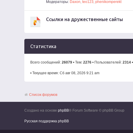
Модераторы:
Daxon
,
teo123
,
phenikomperekt
Ссылки на дружественные сайты
Статистика
Всего сообщений:
26079
• Тем:
2276
• Пользователей:
2314
•
• Текущее время: Сб авг 08, 2026 9:21 am
Список форумов
Создано на основе
phpBB
® Forum Software © phpBB Group
Русская поддержка phpBB