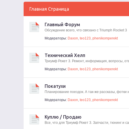
Главная Страница
Главный Форум
Обсуждение всего, что связано с Triumph Rocket 3
Модераторы:
Daxon
,
teo123
,
phenikomperekt
Технический Хелп
Триумф Рокет 3. Ремонт, информация, вопросы, от
Модераторы:
Daxon
,
teo123
,
phenikomperekt
Покатухи
Планирование поездок. А так-же рассказы, фотки 
Модераторы:
Daxon
,
teo123
,
phenikomperekt
Куплю / Продаю
Все, что для Триумф Рокет 3. Запчасти, тюнинг и 