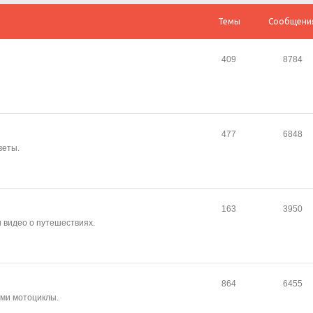
Темы
Сообщени
409
8784
477
6848
веты.
163
3950
и видео о путешествиях.
864
6455
сами мотоциклы.