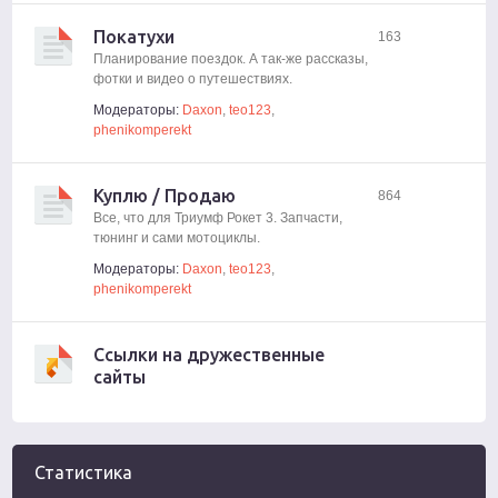
Покатухи
163
Планирование поездок. А так-же рассказы,
фотки и видео о путешествиях.
Модераторы:
Daxon
,
teo123
,
phenikomperekt
Куплю / Продаю
864
Все, что для Триумф Рокет 3. Запчасти,
тюнинг и сами мотоциклы.
Модераторы:
Daxon
,
teo123
,
phenikomperekt
Ссылки на дружественные
сайты
Статистика