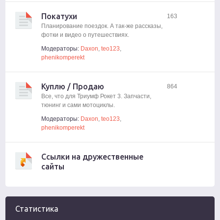
Покатухи
163
Планирование поездок. А так-же рассказы,
фотки и видео о путешествиях.
Модераторы:
Daxon
,
teo123
,
phenikomperekt
Куплю / Продаю
864
Все, что для Триумф Рокет 3. Запчасти,
тюнинг и сами мотоциклы.
Модераторы:
Daxon
,
teo123
,
phenikomperekt
Ссылки на дружественные
сайты
Статистика