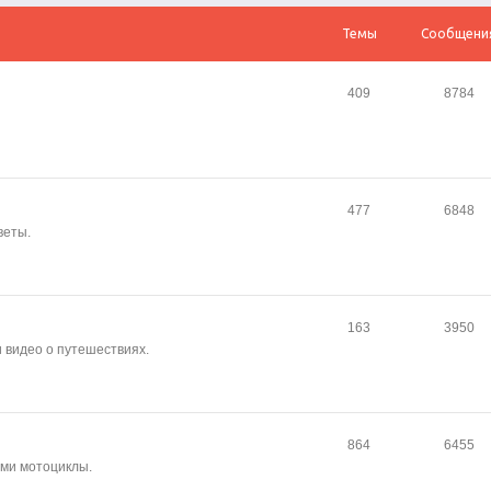
Темы
Сообщени
409
8784
477
6848
веты.
163
3950
и видео о путешествиях.
864
6455
сами мотоциклы.