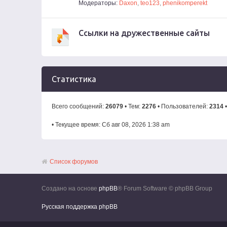
Модераторы:
Daxon
,
teo123
,
phenikomperekt
Ссылки на дружественные сайты
Статистика
Всего сообщений:
26079
• Тем:
2276
• Пользователей:
2314
•
• Текущее время: Сб авг 08, 2026 1:38 am
Список форумов
Создано на основе
phpBB
® Forum Software © phpBB Group
Русская поддержка phpBB