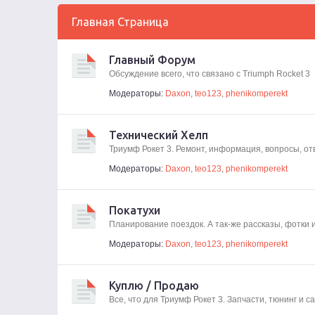
Главная Страница
Главный Форум
Обсуждение всего, что связано с Triumph Rocket 3
Модераторы:
Daxon
,
teo123
,
phenikomperekt
Технический Хелп
Триумф Рокет 3. Ремонт, информация, вопросы, от
Модераторы:
Daxon
,
teo123
,
phenikomperekt
Покатухи
Планирование поездок. А так-же рассказы, фотки 
Модераторы:
Daxon
,
teo123
,
phenikomperekt
Куплю / Продаю
Все, что для Триумф Рокет 3. Запчасти, тюнинг и 