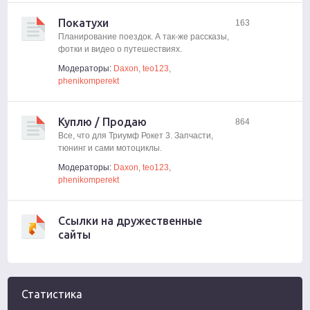
Покатухи
163
Планирование поездок. А так-же рассказы,
фотки и видео о путешествиях.
Модераторы:
Daxon
,
teo123
,
phenikomperekt
Куплю / Продаю
864
Все, что для Триумф Рокет 3. Запчасти,
тюнинг и сами мотоциклы.
Модераторы:
Daxon
,
teo123
,
phenikomperekt
Ссылки на дружественные
сайты
Статистика