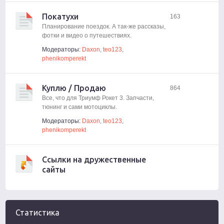
Покатухи
163
Планирование поездок. А так-же рассказы,
фотки и видео о путешествиях.
Модераторы:
Daxon
,
teo123
,
phenikomperekt
Куплю / Продаю
864
Все, что для Триумф Рокет 3. Запчасти,
тюнинг и сами мотоциклы.
Модераторы:
Daxon
,
teo123
,
phenikomperekt
Ссылки на дружественные
сайты
Статистика