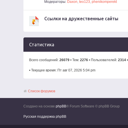
Модераторы:
Daxon
,
teo123
,
phenikomperekt
Ссылки на дружественные сайты
Статистика
Всего сообщений:
26079
• Тем:
2276
• Пользователей:
2314
•
• Текущее время: Пт авг 07, 2026 5:04 pm
Список форумов
Создано на основе
phpBB
® Forum Software © phpBB Group
Русская поддержка phpBB