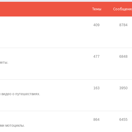
Темы
Сообщени
409
8784
477
6848
веты.
163
3950
и видео о путешествиях.
864
6455
сами мотоциклы.