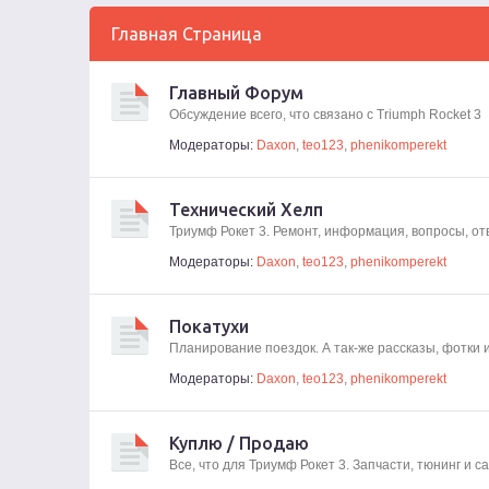
Главная Страница
Главный Форум
Обсуждение всего, что связано с Triumph Rocket 3
Модераторы:
Daxon
,
teo123
,
phenikomperekt
Технический Хелп
Триумф Рокет 3. Ремонт, информация, вопросы, от
Модераторы:
Daxon
,
teo123
,
phenikomperekt
Покатухи
Планирование поездок. А так-же рассказы, фотки 
Модераторы:
Daxon
,
teo123
,
phenikomperekt
Куплю / Продаю
Все, что для Триумф Рокет 3. Запчасти, тюнинг и 