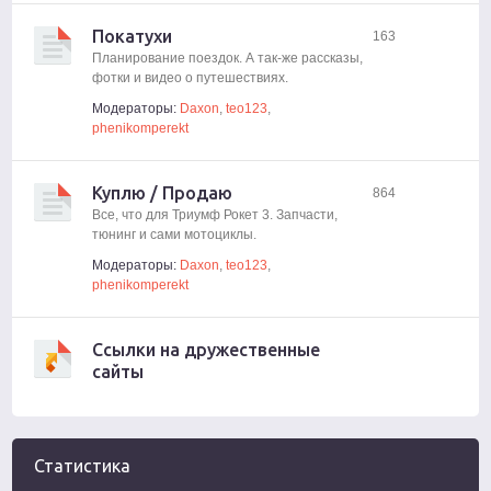
Покатухи
163
Планирование поездок. А так-же рассказы,
фотки и видео о путешествиях.
Модераторы:
Daxon
,
teo123
,
phenikomperekt
Куплю / Продаю
864
Все, что для Триумф Рокет 3. Запчасти,
тюнинг и сами мотоциклы.
Модераторы:
Daxon
,
teo123
,
phenikomperekt
Ссылки на дружественные
сайты
Статистика