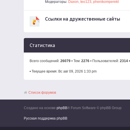
Модераторы:
Daxon
,
teo123
,
phenikomperekt
Ссылки на дружественные сайты
Статистика
Всего сообщений:
26079
• Тем:
2276
• Пользователей:
2314
•
• Текущее время: Вс авг 09, 2026 1:33 pm
Список форумов
Создано на основе
phpBB
® Forum Software © phpBB Group
Русская поддержка phpBB