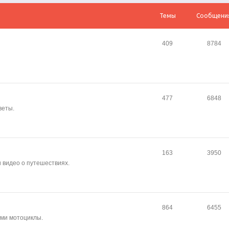
Темы
Сообщени
409
8784
477
6848
веты.
163
3950
и видео о путешествиях.
864
6455
сами мотоциклы.