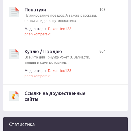
Покатухи
163
Планирование поездок. А так-же рассказы,
фотки и видео о путешествиях.
Модераторы:
Daxon
,
teo123
,
phenikomperekt
Куплю / Продаю
864
Все, что для Триумф Рокет 3. Запчасти,
тюнинг и сами мотоциклы.
Модераторы:
Daxon
,
teo123
,
phenikomperekt
Ссылки на дружественные
сайты
Статистика