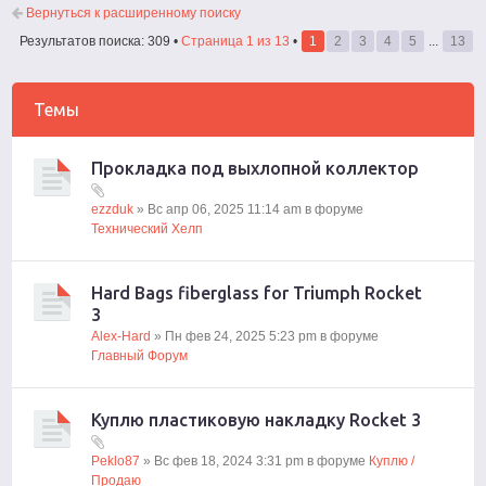
Вернуться к расширенному поиску
Результатов поиска: 309 •
Страница
1
из
13
•
1
2
3
4
5
...
13
Темы
Прокладка под выхлопной коллектор
ezzduk
» Вс апр 06, 2025 11:14 am в форуме
Технический Хелп
Hard Bags fiberglass for Triumph Rocket
3
Alex-Hard
» Пн фев 24, 2025 5:23 pm в форуме
Главный Форум
Куплю пластиковую накладку Rocket 3
Peklo87
» Вс фев 18, 2024 3:31 pm в форуме
Куплю /
Продаю