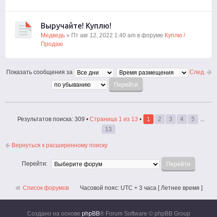
Выручайте! Куплю!
Медведь
» Пт авг 12, 2022 1:40 am в форуме
Куплю /
Продаю
След.
Показать сообщения за
Результатов поиска: 309 •
Страница
1
из
13
•
1
2
3
4
5
...
13
Вернуться к расширенному поиску
Перейти:
Список форумов
Часовой пояс: UTC + 3 часа [ Летнее время ]
Создано на основе
phpBB
® Forum Software © phpBB Group