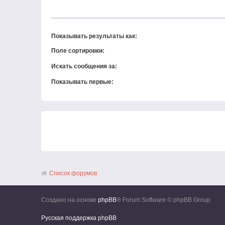
Показывать результаты как:
Поле сортировки:
Искать сообщения за:
Показывать первые:
Список форумов
Создано на основе
phpBB
® Forum Software © phpBB Group
Русская поддержка phpBB