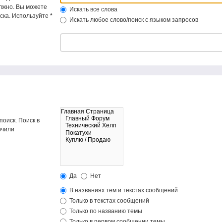
олжно. Вы можете
Искать все слова
иска. Используйте
*
Искать любое слово/поиск с языком запросов
оиск. Поиск в
ючили
Да
Нет
В названиях тем и текстах сообщений
Только в текстах сообщений
Только по названию темы
Только в первом сообщении темы