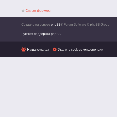
Список форумов
Создано на основе
phpBB
® Forum Software © phpBB Group
Русская поддержка phpBB
Наша команда
Удалить cookies конференции