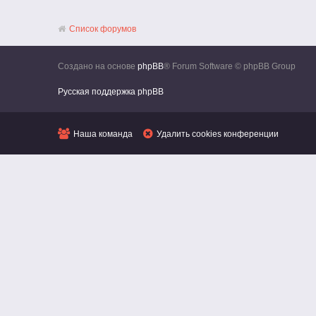
Список форумов
Создано на основе
phpBB
® Forum Software © phpBB Group
Русская поддержка phpBB
Наша команда
Удалить cookies конференции