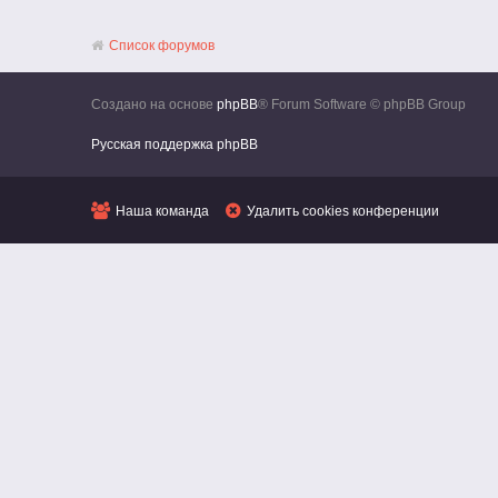
Список форумов
Создано на основе
phpBB
® Forum Software © phpBB Group
Русская поддержка phpBB
Наша команда
Удалить cookies конференции