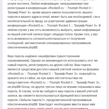
услуги хостинга. Любая информация, запрашиваемая при
регистрации в конференции «Rocket3.ru ::: Triumph Rocket 3 :::
Триумф Рокет 3», кроме вашего имени пользователя, вашего
пароля и вашего адреса email, может быть как необходимой, так и
необязательной ко вводу, на усмотрение администрации
конференции «Rocket3.ru ::: Triumph Rocket 3 ::: Триумф Рокет 3». В
любом случае у вас есть возможность выбрать, какая информация
из вашей учётной записи будет общедоступна. Кроме того, у вас
есть возможность согласиться/отказаться от получения
сообщений, автоматически сгенерированных программным
обеспечением phpBB.
Ваш пароль надёжно зашифрован (односторонним
хэшированием). Однако не рекомендуется использовать этот же
самый пароль, регистрируясь на других сайтах. Ваш пароль
является средством доступа к вашей учётной записи на форумах
«Rocket3.ru ::: Triumph Rocket 3 ::: Триумф Рокет 3», пожалуйста,
храните его в тайне, ни при каких обстоятельствах ни
представители «Rocket3.ru ::: Triumph Rocket 3 ::: Триумф Рокет 3»,
ни phpBB Group, ни другое третье лицо не вправе спрашивать ваш
пароль. В случае, если вы забудете ваш пароль к вашей учётной
записи, вы сможете воспользоваться функцией восстановления
пароля «Забыли пароль?», предусмотренной программным
обеспечением phpBB. Вам будет необходимо ввести ваше имя
пользователя и ваш адрес email, после чего программное