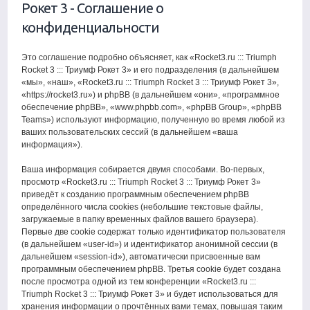
Рокет 3 - Соглашение о
конфиденциальности
Это соглашение подробно объясняет, как «Rocket3.ru ::: Triumph
Rocket 3 ::: Триумф Рокет 3» и его подразделения (в дальнейшем
«мы», «наш», «Rocket3.ru ::: Triumph Rocket 3 ::: Триумф Рокет 3»,
«https://rocket3.ru») и phpBB (в дальнейшем «они», «программное
обеспечение phpBB», «www.phpbb.com», «phpBB Group», «phpBB
Teams») используют информацию, полученную во время любой из
ваших пользовательских сессий (в дальнейшем «ваша
информация»).
Ваша информация собирается двумя способами. Во-первых,
просмотр «Rocket3.ru ::: Triumph Rocket 3 ::: Триумф Рокет 3»
приведёт к созданию программным обеспечением phpBB
определённого числа cookies (небольшие текстовые файлы,
загружаемые в папку временных файлов вашего браузера).
Первые две cookie содержат только идентификатор пользователя
(в дальнейшем «user-id») и идентификатор анонимной сессии (в
дальнейшем «session-id»), автоматически присвоенные вам
программным обеспечением phpBB. Третья cookie будет создана
после просмотра одной из тем конференции «Rocket3.ru :::
Triumph Rocket 3 ::: Триумф Рокет 3» и будет использоваться для
хранения информации о прочтённых вами темах, повышая таким