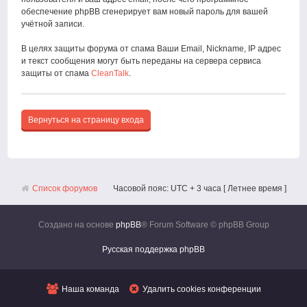
обеспечение phpBB сгенерирует вам новый пароль для вашей
учётной записи.
В целях защиты форума от спама Ваши Email, Nickname, IP адрес
и текст сообщения могут быть переданы на сервера сервиса
защиты от спама
CleanTalk
.
Вернуться на страницу входа
Список форумов
Часовой пояс: UTC + 3 часа [ Летнее время ]
Создано на основе
phpBB
® Forum Software © phpBB Group
Русская поддержка phpBB
Наша команда
Удалить cookies конференции