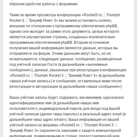
образом удобство работы с форумами.
Также во время просмотра конференции «Rocket3.ru ::: Triumph
Rocket 3 ::: Триумф Рокет 3» мы можем установить cookies,
внешние по отношению к программному обеспечению phpBB,
однако они выходят за рамки этого документа, целью которого
является рассмотрение страниц, созданных исключительно
программным обеспечением phpBB. Вторым источником
получения вашей информации являются данные, которые вы
отправляете на форум. Этими данными могут быть, но не
исчерпываются, следующие данные: сообщения, размещённые
под учётной записью Гостя (в дальнейшем «анонимные
сообщения»), данные, указанные при регистрации в конференции
«Rocket3.ru ::: Triumph Rocket 3 ::: Триумф Рокет 3» (в дальнейшем
«ваша учётная запись») и сообщения, оставленные вами после
регистрации и авторизации (в дальнейшем «ваши сообщения»).
Ваша учётная запись будет содержать, как минимум, однозначно
идентифицируемое имя (в дальнейшем «ваше имя
пользователя»), индивидуальный пароль для входа под вашей
учётной записью (далее «ваш пароль») и реальный адрес email (в
дальнейшем «ваш адрес email»). Ваша информация из вашей
учётной записи на форумах «Rocket3.ru ::: Triumph Rocket 3 :::
Триумф Рокет 3» охраняется законами о защите компьютерной
информации, применяемыми в стране, предоставляющей нам