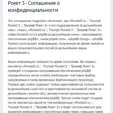
Рокет 3 - Соглашение о
конфиденциальности
Это соглашение подробно объясняет, как «Rocket3.ru ::: Triumph
Rocket 3 ::: Триумф Рокет 3» и его подразделения (в дальнейшем
«мы», «наш», «Rocket3.ru ::: Triumph Rocket 3 ::: Триумф Рокет 3»,
«https://rocket3.ru») и phpBB (в дальнейшем «они», «программное
обеспечение phpBB», «www.phpbb.com», «phpBB Group», «phpBB
Teams») используют информацию, полученную во время любой из
ваших пользовательских сессий (в дальнейшем «ваша
информация»).
Ваша информация собирается двумя способами. Во-первых,
просмотр «Rocket3.ru ::: Triumph Rocket 3 ::: Триумф Рокет 3»
приведёт к созданию программным обеспечением phpBB
определённого числа cookies (небольшие текстовые файлы,
загружаемые в папку временных файлов вашего браузера).
Первые две cookie содержат только идентификатор пользователя
(в дальнейшем «user-id») и идентификатор анонимной сессии (в
дальнейшем «session-id»), автоматически присвоенные вам
программным обеспечением phpBB. Третья cookie будет создана
после просмотра одной из тем конференции «Rocket3.ru :::
Triumph Rocket 3 ::: Триумф Рокет 3» и будет использоваться для
хранения информации о прочтённых вами темах, повышая таким