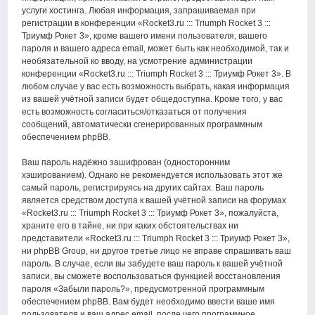
услуги хостинга. Любая информация, запрашиваемая при
регистрации в конференции «Rocket3.ru ::: Triumph Rocket 3 :::
Триумф Рокет 3», кроме вашего имени пользователя, вашего
пароля и вашего адреса email, может быть как необходимой, так и
необязательной ко вводу, на усмотрение администрации
конференции «Rocket3.ru ::: Triumph Rocket 3 ::: Триумф Рокет 3». В
любом случае у вас есть возможность выбрать, какая информация
из вашей учётной записи будет общедоступна. Кроме того, у вас
есть возможность согласиться/отказаться от получения
сообщений, автоматически сгенерированных программным
обеспечением phpBB.
Ваш пароль надёжно зашифрован (односторонним
хэшированием). Однако не рекомендуется использовать этот же
самый пароль, регистрируясь на других сайтах. Ваш пароль
является средством доступа к вашей учётной записи на форумах
«Rocket3.ru ::: Triumph Rocket 3 ::: Триумф Рокет 3», пожалуйста,
храните его в тайне, ни при каких обстоятельствах ни
представители «Rocket3.ru ::: Triumph Rocket 3 ::: Триумф Рокет 3»,
ни phpBB Group, ни другое третье лицо не вправе спрашивать ваш
пароль. В случае, если вы забудете ваш пароль к вашей учётной
записи, вы сможете воспользоваться функцией восстановления
пароля «Забыли пароль?», предусмотренной программным
обеспечением phpBB. Вам будет необходимо ввести ваше имя
пользователя и ваш адрес email, после чего программное