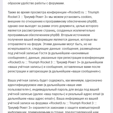
образом удобство работы с форумами.
Также во время просмотра конференции «Rocket3.ru ::: Triumph
Rocket 3 ::: Триумф Рокет 3» мы можем установить cookies,
внешние по отношению к программному обеспечению phpBB,
однако они выходят за рамки этого документа, целью которого
является рассмотрение страниц, созданных исключительно
программным обеспечением phpBB. Вторым источником
получения вашей информации являются данные, которые вы
отправляете на форум. Этими данными могут быть, но не
исчерпываются, следующие данные: сообщения, размещённые
под учётной записью Гостя (в дальнейшем «анонимные
сообщения»), данные, указанные при регистрации в конференции
«Rocket3.ru ::: Triumph Rocket 3 ::: Триумф Рокет 3» (в дальнейшем
«ваша учётная запись») и сообщения, оставленные вами после
регистрации и авторизации (в дальнейшем «ваши сообщения»).
Ваша учётная запись будет содержать, как минимум, однозначно
идентифицируемое имя (в дальнейшем «ваше имя
пользователя»), индивидуальный пароль для входа под вашей
учётной записью (далее «ваш пароль») и реальный адрес email (в
дальнейшем «ваш адрес email»). Ваша информация из вашей
учётной записи на форумах «Rocket3.ru ::: Triumph Rocket 3 :::
Триумф Рокет 3» охраняется законами о защите компьютерной
информации, применяемыми в стране, предоставляющей нам