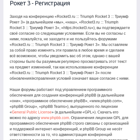
Рокет 3 - Регистрация
Заходя на конференцию «Rocket3.ru ::: Triumph Rocket 3 ::: Триумф
Рокет 3» (в дальнейшем «мы», «наш», «Rocket3.ru ::: Triumph
Rocket 3 ::: Триумф Рокет 3», «https://rocket3.ru»), вы подтверждаете
своё согласие со следующими условиями. Если вы не согласны с
ними, пожалуйста, не заходите и не пользуйтесь форумами
«Rocket3.ru ::: Triumph Rocket 3 ::: Триумф Рокет 3». Мы оставляем
за собой право изменять эти правила в любое время и сделаем
всё возможное, чтобы уведомить вас об этом, однако с вашей
стороны было бы разумным регулярно просматривать этот текст
на предмет изменений, так как использование конференции
«Rocket3.ru ::: Triumph Rocket 3 ::: Триумф Рокет 3» после
обновления/исправления условий означает ваше согласие с ними.
Наши форумы работают под управлением программного
обеспечения для создания конференций phpBB (в дальнейшем
«они», «программное обеспечение phpBB», «www.phpbb.com»,
«phpBB Group», «phpBB Teams»), выпущенного по лицензии
«
General Public License
» (в дальнейшем «GPL»). Скачать его
можно по адресу
www.phpbb.com
. Ограничения лицензии GPL для
программного обеспечения phpBB строго связаны с организацией
и поддержкой интернет-конференций, и phpBB Group не несёт
ответственности за то, что администрация конференций