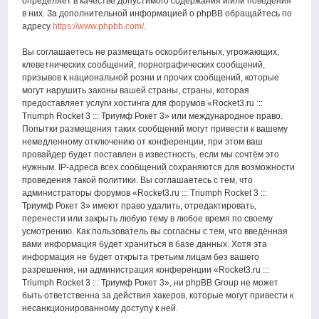
определяет в качестве допустимого содержания и/или поведения
в них. За дополнительной информацией о phpBB обращайтесь по
адресу
https://www.phpbb.com/
.
Вы соглашаетесь не размещать оскорбительных, угрожающих,
клеветнических сообщений, порнографических сообщений,
призывов к национальной розни и прочих сообщений, которые
могут нарушить законы вашей страны, страны, которая
предоставляет услуги хостинга для форумов «Rocket3.ru :::
Triumph Rocket 3 ::: Триумф Рокет 3» или международное право.
Попытки размещения таких сообщений могут привести к вашему
немедленному отключению от конференции, при этом ваш
провайдер будет поставлен в известность, если мы сочтём это
нужным. IP-адреса всех сообщений сохраняются для возможности
проведения такой политики. Вы соглашаетесь с тем, что
администраторы форумов «Rocket3.ru ::: Triumph Rocket 3 :::
Триумф Рокет 3» имеют право удалить, отредактировать,
перенести или закрыть любую тему в любое время по своему
усмотрению. Как пользователь вы согласны с тем, что введённая
вами информация будет храниться в базе данных. Хотя эта
информация не будет открыта третьим лицам без вашего
разрешения, ни администрация конференции «Rocket3.ru :::
Triumph Rocket 3 ::: Триумф Рокет 3», ни phpBB Group не может
быть ответственна за действия хакеров, которые могут привести к
несанкционированному доступу к ней.