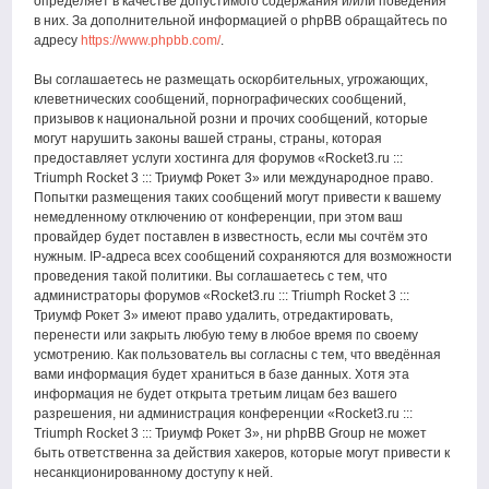
определяет в качестве допустимого содержания и/или поведения
в них. За дополнительной информацией о phpBB обращайтесь по
адресу
https://www.phpbb.com/
.
Вы соглашаетесь не размещать оскорбительных, угрожающих,
клеветнических сообщений, порнографических сообщений,
призывов к национальной розни и прочих сообщений, которые
могут нарушить законы вашей страны, страны, которая
предоставляет услуги хостинга для форумов «Rocket3.ru :::
Triumph Rocket 3 ::: Триумф Рокет 3» или международное право.
Попытки размещения таких сообщений могут привести к вашему
немедленному отключению от конференции, при этом ваш
провайдер будет поставлен в известность, если мы сочтём это
нужным. IP-адреса всех сообщений сохраняются для возможности
проведения такой политики. Вы соглашаетесь с тем, что
администраторы форумов «Rocket3.ru ::: Triumph Rocket 3 :::
Триумф Рокет 3» имеют право удалить, отредактировать,
перенести или закрыть любую тему в любое время по своему
усмотрению. Как пользователь вы согласны с тем, что введённая
вами информация будет храниться в базе данных. Хотя эта
информация не будет открыта третьим лицам без вашего
разрешения, ни администрация конференции «Rocket3.ru :::
Triumph Rocket 3 ::: Триумф Рокет 3», ни phpBB Group не может
быть ответственна за действия хакеров, которые могут привести к
несанкционированному доступу к ней.