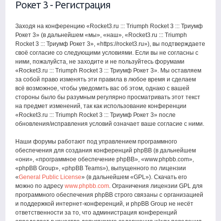
Рокет 3 - Регистрация
Заходя на конференцию «Rocket3.ru ::: Triumph Rocket 3 ::: Триумф
Рокет 3» (в дальнейшем «мы», «наш», «Rocket3.ru ::: Triumph
Rocket 3 ::: Триумф Рокет 3», «https://rocket3.ru»), вы подтверждаете
своё согласие со следующими условиями. Если вы не согласны с
ними, пожалуйста, не заходите и не пользуйтесь форумами
«Rocket3.ru ::: Triumph Rocket 3 ::: Триумф Рокет 3». Мы оставляем
за собой право изменять эти правила в любое время и сделаем
всё возможное, чтобы уведомить вас об этом, однако с вашей
стороны было бы разумным регулярно просматривать этот текст
на предмет изменений, так как использование конференции
«Rocket3.ru ::: Triumph Rocket 3 ::: Триумф Рокет 3» после
обновления/исправления условий означает ваше согласие с ними.
Наши форумы работают под управлением программного
обеспечения для создания конференций phpBB (в дальнейшем
«они», «программное обеспечение phpBB», «www.phpbb.com»,
«phpBB Group», «phpBB Teams»), выпущенного по лицензии
«
General Public License
» (в дальнейшем «GPL»). Скачать его
можно по адресу
www.phpbb.com
. Ограничения лицензии GPL для
программного обеспечения phpBB строго связаны с организацией
и поддержкой интернет-конференций, и phpBB Group не несёт
ответственности за то, что администрация конференций