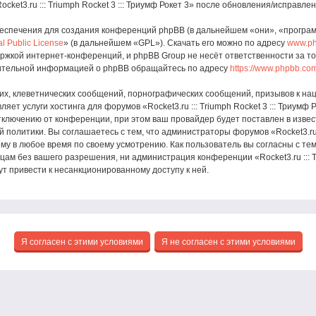
ket3.ru ::: Triumph Rocket 3 ::: Триумф Рокет 3» после обновления/исправле
спечения для создания конференций phpBB (в дальнейшем «они», «програ
l Public License
» (в дальнейшем «GPL»). Скачать его можно по адресу
www.p
ржкой интернет-конференций, и phpBB Group не несёт ответственности за т
нительной информацией о phpBB обращайтесь по адресу
https://www.phpbb.co
х, клеветнических сообщений, порнографических сообщений, призывов к нац
яет услуги хостинга для форумов «Rocket3.ru ::: Triumph Rocket 3 ::: Триу
ключению от конференции, при этом ваш провайдер будет поставлен в извест
олитики. Вы соглашаетесь с тем, что администраторы форумов «Rocket3.ru ::
му в любое время по своему усмотрению. Как пользователь вы согласны с те
ам без вашего разрешения, ни администрация конференции «Rocket3.ru ::: Tri
ут привести к несанкционированному доступу к ней.