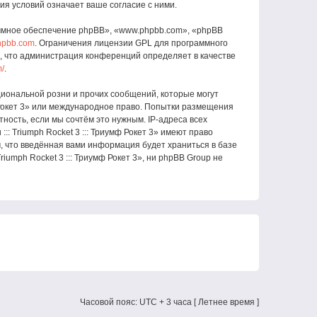
ния условий означает ваше согласие с ними.
ммное обеспечение phpBB», «www.phpbb.com», «phpBB
hpbb.com
. Ограничения лицензии GPL для программного
о, что администрация конференций определяет в качестве
m/
.
иональной розни и прочих сообщений, которые могут
мф Рокет 3» или международное право. Попытки размещения
ность, если мы сочтём это нужным. IP-адреса всех
: Triumph Rocket 3 ::: Триумф Рокет 3» имеют право
м, что введённая вами информация будет храниться в базе
umph Rocket 3 ::: Триумф Рокет 3», ни phpBB Group не
Часовой пояс: UTC + 3 часа [ Летнее время ]