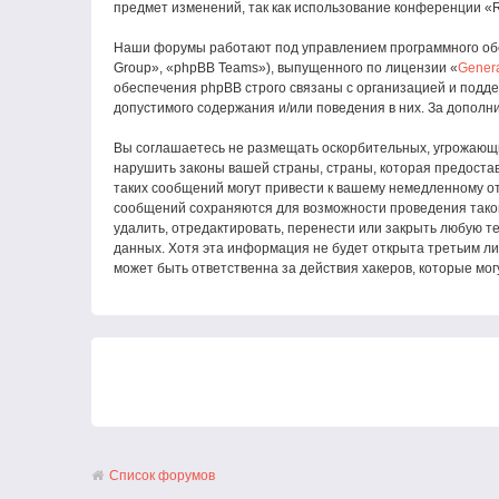
предмет изменений, так как использование конференции «Roc
Наши форумы работают под управлением программного обе
Group», «phpBB Teams»), выпущенного по лицензии «
Genera
обеспечения phpBB строго связаны с организацией и подде
допустимого содержания и/или поведения в них. За допол
Вы соглашаетесь не размещать оскорбительных, угрожающи
нарушить законы вашей страны, страны, которая предоставл
таких сообщений могут привести к вашему немедленному от
сообщений сохраняются для возможности проведения такой п
удалить, отредактировать, перенести или закрыть любую те
данных. Хотя эта информация не будет открыта третьим лиц
может быть ответственна за действия хакеров, которые мог
Список форумов