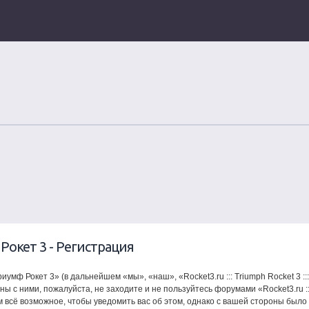
ф Рокет 3 - Регистрация
риумф Рокет 3» (в дальнейшем «мы», «наш», «Rocket3.ru ::: Triumph Rocket 3 :::
ы с ними, пожалуйста, не заходите и не пользуйтесь форумами «Rocket3.ru :::
м всё возможное, чтобы уведомить вас об этом, однако с вашей стороны было