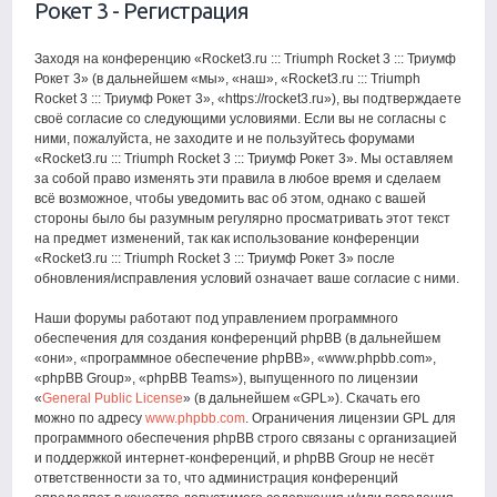
Рокет 3 - Регистрация
Заходя на конференцию «Rocket3.ru ::: Triumph Rocket 3 ::: Триумф
Рокет 3» (в дальнейшем «мы», «наш», «Rocket3.ru ::: Triumph
Rocket 3 ::: Триумф Рокет 3», «https://rocket3.ru»), вы подтверждаете
своё согласие со следующими условиями. Если вы не согласны с
ними, пожалуйста, не заходите и не пользуйтесь форумами
«Rocket3.ru ::: Triumph Rocket 3 ::: Триумф Рокет 3». Мы оставляем
за собой право изменять эти правила в любое время и сделаем
всё возможное, чтобы уведомить вас об этом, однако с вашей
стороны было бы разумным регулярно просматривать этот текст
на предмет изменений, так как использование конференции
«Rocket3.ru ::: Triumph Rocket 3 ::: Триумф Рокет 3» после
обновления/исправления условий означает ваше согласие с ними.
Наши форумы работают под управлением программного
обеспечения для создания конференций phpBB (в дальнейшем
«они», «программное обеспечение phpBB», «www.phpbb.com»,
«phpBB Group», «phpBB Teams»), выпущенного по лицензии
«
General Public License
» (в дальнейшем «GPL»). Скачать его
можно по адресу
www.phpbb.com
. Ограничения лицензии GPL для
программного обеспечения phpBB строго связаны с организацией
и поддержкой интернет-конференций, и phpBB Group не несёт
ответственности за то, что администрация конференций