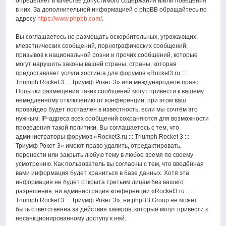
определяет в качестве допустимого содержания и/или поведения
в них. За дополнительной информацией о phpBB обращайтесь по
адресу
https://www.phpbb.com/
.
Вы соглашаетесь не размещать оскорбительных, угрожающих,
клеветнических сообщений, порнографических сообщений,
призывов к национальной розни и прочих сообщений, которые
могут нарушить законы вашей страны, страны, которая
предоставляет услуги хостинга для форумов «Rocket3.ru :::
Triumph Rocket 3 ::: Триумф Рокет 3» или международное право.
Попытки размещения таких сообщений могут привести к вашему
немедленному отключению от конференции, при этом ваш
провайдер будет поставлен в известность, если мы сочтём это
нужным. IP-адреса всех сообщений сохраняются для возможности
проведения такой политики. Вы соглашаетесь с тем, что
администраторы форумов «Rocket3.ru ::: Triumph Rocket 3 :::
Триумф Рокет 3» имеют право удалить, отредактировать,
перенести или закрыть любую тему в любое время по своему
усмотрению. Как пользователь вы согласны с тем, что введённая
вами информация будет храниться в базе данных. Хотя эта
информация не будет открыта третьим лицам без вашего
разрешения, ни администрация конференции «Rocket3.ru :::
Triumph Rocket 3 ::: Триумф Рокет 3», ни phpBB Group не может
быть ответственна за действия хакеров, которые могут привести к
несанкционированному доступу к ней.