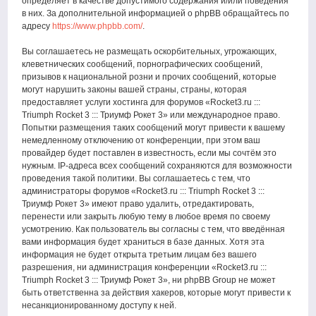
определяет в качестве допустимого содержания и/или поведения
в них. За дополнительной информацией о phpBB обращайтесь по
адресу
https://www.phpbb.com/
.
Вы соглашаетесь не размещать оскорбительных, угрожающих,
клеветнических сообщений, порнографических сообщений,
призывов к национальной розни и прочих сообщений, которые
могут нарушить законы вашей страны, страны, которая
предоставляет услуги хостинга для форумов «Rocket3.ru :::
Triumph Rocket 3 ::: Триумф Рокет 3» или международное право.
Попытки размещения таких сообщений могут привести к вашему
немедленному отключению от конференции, при этом ваш
провайдер будет поставлен в известность, если мы сочтём это
нужным. IP-адреса всех сообщений сохраняются для возможности
проведения такой политики. Вы соглашаетесь с тем, что
администраторы форумов «Rocket3.ru ::: Triumph Rocket 3 :::
Триумф Рокет 3» имеют право удалить, отредактировать,
перенести или закрыть любую тему в любое время по своему
усмотрению. Как пользователь вы согласны с тем, что введённая
вами информация будет храниться в базе данных. Хотя эта
информация не будет открыта третьим лицам без вашего
разрешения, ни администрация конференции «Rocket3.ru :::
Triumph Rocket 3 ::: Триумф Рокет 3», ни phpBB Group не может
быть ответственна за действия хакеров, которые могут привести к
несанкционированному доступу к ней.