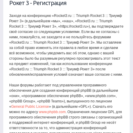
Рокет 3 - Регистрация
Заходя на конференцию «Rocket3.ru ::: Triumph Rocket 3 ::: Триумф
Рокет 3» (в дальнейшем «мы», «наш», «Rocket3.ru ::: Triumph
Rocket 3 ::: Триумф Рокет 3», «https://rocket3.ru»), вы подтверждаете
своё согласие со следующими условиями. Если вы не согласны с
ними, пожалуйста, не заходите и не пользуйтесь форумами
«Rocket3.ru ::: Triumph Rocket 3 ::: Триумф Рокет 3». Мы оставляем
за собой право изменять эти правила в любое время и сделаем
всё возможное, чтобы уведомить вас об этом, однако с вашей
стороны было бы разумным регулярно просматривать этот текст
на предмет изменений, так как использование конференции
«Rocket3.ru ::: Triumph Rocket 3 ::: Триумф Рокет 3» после
обновления/исправления условий означает ваше согласие с ними.
Наши форумы работают под управлением программного
обеспечения для создания конференций phpBB (в дальнейшем
«они», «программное обеспечение phpBB», «www.phpbb.com»,
«phpBB Group», «phpBB Teams»), выпущенного по лицензии
«
General Public License
» (в дальнейшем «GPL»). Скачать его
можно по адресу
www.phpbb.com
. Ограничения лицензии GPL для
программного обеспечения phpBB строго связаны с организацией
и поддержкой интернет-конференций, и phpBB Group не несёт
ответственности за то, что администрация конференций