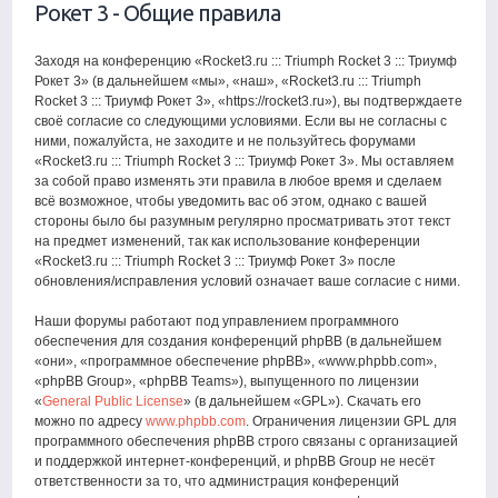
Рокет 3 - Общие правила
Заходя на конференцию «Rocket3.ru ::: Triumph Rocket 3 ::: Триумф
Рокет 3» (в дальнейшем «мы», «наш», «Rocket3.ru ::: Triumph
Rocket 3 ::: Триумф Рокет 3», «https://rocket3.ru»), вы подтверждаете
своё согласие со следующими условиями. Если вы не согласны с
ними, пожалуйста, не заходите и не пользуйтесь форумами
«Rocket3.ru ::: Triumph Rocket 3 ::: Триумф Рокет 3». Мы оставляем
за собой право изменять эти правила в любое время и сделаем
всё возможное, чтобы уведомить вас об этом, однако с вашей
стороны было бы разумным регулярно просматривать этот текст
на предмет изменений, так как использование конференции
«Rocket3.ru ::: Triumph Rocket 3 ::: Триумф Рокет 3» после
обновления/исправления условий означает ваше согласие с ними.
Наши форумы работают под управлением программного
обеспечения для создания конференций phpBB (в дальнейшем
«они», «программное обеспечение phpBB», «www.phpbb.com»,
«phpBB Group», «phpBB Teams»), выпущенного по лицензии
«
General Public License
» (в дальнейшем «GPL»). Скачать его
можно по адресу
www.phpbb.com
. Ограничения лицензии GPL для
программного обеспечения phpBB строго связаны с организацией
и поддержкой интернет-конференций, и phpBB Group не несёт
ответственности за то, что администрация конференций