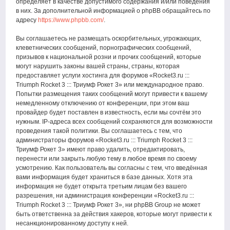
определяет в качестве допустимого содержания и/или поведения
в них. За дополнительной информацией о phpBB обращайтесь по
адресу
https://www.phpbb.com/
.
Вы соглашаетесь не размещать оскорбительных, угрожающих,
клеветнических сообщений, порнографических сообщений,
призывов к национальной розни и прочих сообщений, которые
могут нарушить законы вашей страны, страны, которая
предоставляет услуги хостинга для форумов «Rocket3.ru :::
Triumph Rocket 3 ::: Триумф Рокет 3» или международное право.
Попытки размещения таких сообщений могут привести к вашему
немедленному отключению от конференции, при этом ваш
провайдер будет поставлен в известность, если мы сочтём это
нужным. IP-адреса всех сообщений сохраняются для возможности
проведения такой политики. Вы соглашаетесь с тем, что
администраторы форумов «Rocket3.ru ::: Triumph Rocket 3 :::
Триумф Рокет 3» имеют право удалить, отредактировать,
перенести или закрыть любую тему в любое время по своему
усмотрению. Как пользователь вы согласны с тем, что введённая
вами информация будет храниться в базе данных. Хотя эта
информация не будет открыта третьим лицам без вашего
разрешения, ни администрация конференции «Rocket3.ru :::
Triumph Rocket 3 ::: Триумф Рокет 3», ни phpBB Group не может
быть ответственна за действия хакеров, которые могут привести к
несанкционированному доступу к ней.