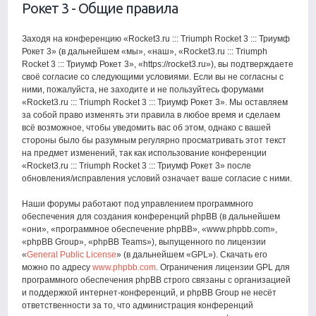
Рокет 3 - Общие правила
Заходя на конференцию «Rocket3.ru ::: Triumph Rocket 3 ::: Триумф
Рокет 3» (в дальнейшем «мы», «наш», «Rocket3.ru ::: Triumph
Rocket 3 ::: Триумф Рокет 3», «https://rocket3.ru»), вы подтверждаете
своё согласие со следующими условиями. Если вы не согласны с
ними, пожалуйста, не заходите и не пользуйтесь форумами
«Rocket3.ru ::: Triumph Rocket 3 ::: Триумф Рокет 3». Мы оставляем
за собой право изменять эти правила в любое время и сделаем
всё возможное, чтобы уведомить вас об этом, однако с вашей
стороны было бы разумным регулярно просматривать этот текст
на предмет изменений, так как использование конференции
«Rocket3.ru ::: Triumph Rocket 3 ::: Триумф Рокет 3» после
обновления/исправления условий означает ваше согласие с ними.
Наши форумы работают под управлением программного
обеспечения для создания конференций phpBB (в дальнейшем
«они», «программное обеспечение phpBB», «www.phpbb.com»,
«phpBB Group», «phpBB Teams»), выпущенного по лицензии
«
General Public License
» (в дальнейшем «GPL»). Скачать его
можно по адресу
www.phpbb.com
. Ограничения лицензии GPL для
программного обеспечения phpBB строго связаны с организацией
и поддержкой интернет-конференций, и phpBB Group не несёт
ответственности за то, что администрация конференций