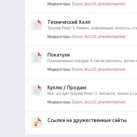
Модераторы:
Daxon
,
teo123
,
phenikomperekt
Технический Хелп
Триумф Рокет 3. Ремонт, информация, вопросы, от
Модераторы:
Daxon
,
teo123
,
phenikomperekt
Покатухи
Планирование поездок. А так-же рассказы, фотки 
Модераторы:
Daxon
,
teo123
,
phenikomperekt
Куплю / Продаю
Все, что для Триумф Рокет 3. Запчасти, тюнинг и 
Модераторы:
Daxon
,
teo123
,
phenikomperekt
Ссылки на дружественные сайты