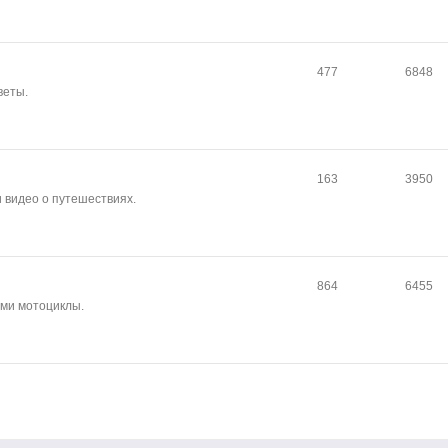
477
6848
веты.
163
3950
и видео о путешествиях.
864
6455
сами мотоциклы.