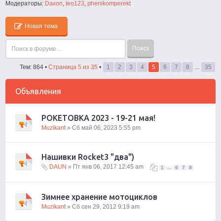
Модераторы:
Daxon
,
teo123
,
phenikomperekt
Новая тема
Тем: 864 •
Страница
5
из
35
•
1
2
3
4
5
6
7
8
...
35
Объявления
РОКЕТОВКА 2023 - 19-21 мая!
Muzikant
» Сб май 06, 2023 5:55 pm
Нашивки Rocket3 "два")
DAUN
» Пт янв 06, 2017 12:45 am
...
1
6
7
8
Зимнее хранение мотоциклов
Muzikant
» Сб сен 29, 2012 9:19 am