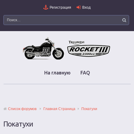
Регистрация
Вход
На главную
FAQ
Список форумов
Главная Страница
Покатухи
Покатухи