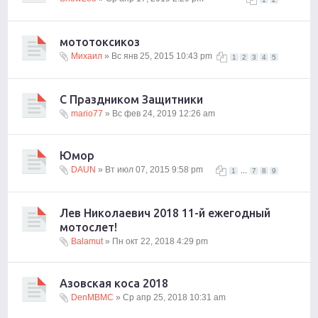
мототоксикоз
Михаил
» Вс янв 25, 2015 10:43 pm
1
2
3
4
5
С Праздником Защитники
mario77
» Вс фев 24, 2019 12:26 am
Юмор
DAUN
» Вт июл 07, 2015 9:58 pm
...
1
7
8
9
Лев Николаевич 2018 11-й ежегодный
мотослет!
Balamut
» Пн окт 22, 2018 4:29 pm
Азовская коса 2018
DenMBMC
» Ср апр 25, 2018 10:31 am