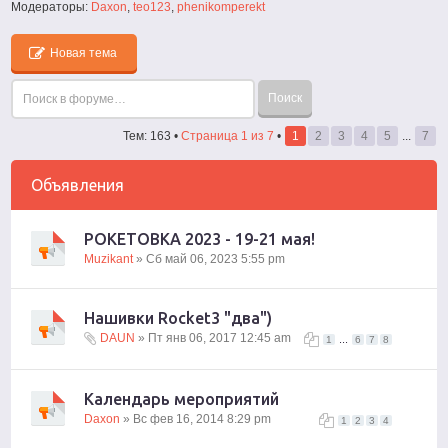
Модераторы:
Daxon
,
teo123
,
phenikomperekt
Новая тема
Тем: 163 •
Страница
1
из
7
•
1
2
3
4
5
...
7
Объявления
РОКЕТОВКА 2023 - 19-21 мая!
Muzikant
» Сб май 06, 2023 5:55 pm
Нашивки Rocket3 "два")
DAUN
» Пт янв 06, 2017 12:45 am
...
1
6
7
8
Календарь мероприятий
Daxon
» Вс фев 16, 2014 8:29 pm
1
2
3
4