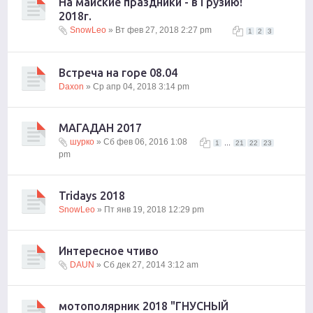
На майские праздники - в Грузию!
2018г.
SnowLeo
» Вт фев 27, 2018 2:27 pm
1
2
3
Встреча на горе 08.04
Daxon
» Ср апр 04, 2018 3:14 pm
МАГАДАН 2017
шурко
» Сб фев 06, 2016 1:08
...
1
21
22
23
pm
Tridays 2018
SnowLeo
» Пт янв 19, 2018 12:29 pm
Интересное чтиво
DAUN
» Сб дек 27, 2014 3:12 am
мотополярник 2018 "ГНУСНЫЙ