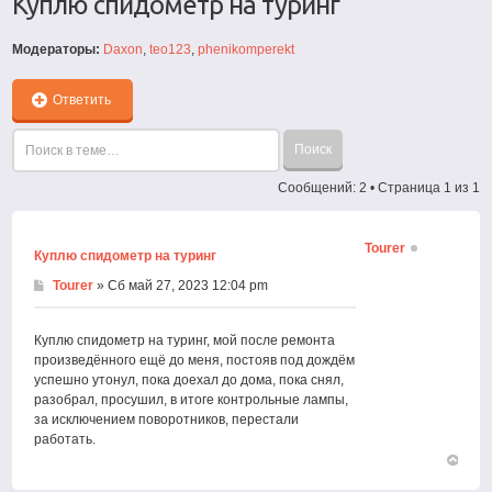
Куплю спидометр на туринг
Модераторы:
Daxon
,
teo123
,
phenikomperekt
Ответить
Сообщений: 2 • Страница
1
из
1
Tourer
Куплю спидометр на туринг
Tourer
» Сб май 27, 2023 12:04 pm
Куплю спидометр на туринг, мой после ремонта
произведённого ещё до меня, постояв под дождём
успешно утонул, пока доехал до дома, пока снял,
разобрал, просушил, в итоге контрольные лампы,
за исключением поворотников, перестали
работать.
Вернут