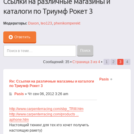
Ссылки на различные магазины и
каталоги по Триумф Рокет 3
Модераторы:
Daxon
,
teo123
,
phenikomperekt
Ответить
Сообщений: 35 •
Страница
3
из
4
•
1
2
3
4
Pasis
Re: Ссылки на различные магазины и каталоги
по Триумф Рокет 3
Pasis
» Чт сен 06, 2012 3:26 am
http://www.carpenterracing.com/sbp_TRIII.htm
http://www.carpenterracing.com/products ...
aphone.htm
Настоящий тюнинг для тех кто хочет получить
настоящую ракету)