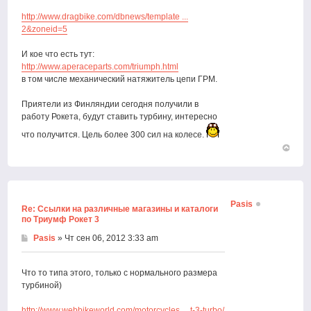
http://www.dragbike.com/dbnews/template ...
2&zoneid=5
И кое что есть тут:
http://www.aperaceparts.com/triumph.html
в том числе механический натяжитель цепи ГРМ.
Приятели из Финляндии сегодня получили в
работу Рокета, будут ставить турбину, интересно
что получится. Цель более 300 сил на колесе.
Вернут
к
началу
Pasis
Re: Ссылки на различные магазины и каталоги
по Триумф Рокет 3
Pasis
» Чт сен 06, 2012 3:33 am
Что то типа этого, только с нормального размера
турбиной)
http://www.webbikeworld.com/motorcycles ... t-3-turbo/