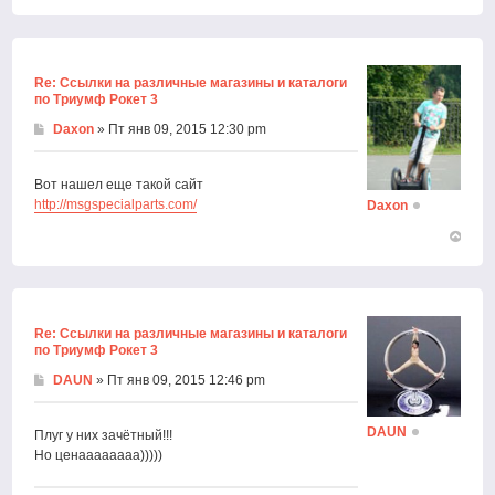
Вернут
к
началу
Re: Ссылки на различные магазины и каталоги
по Триумф Рокет 3
Daxon
» Пт янв 09, 2015 12:30 pm
Вот нашел еще такой сайт
http://msgspecialparts.com/
Daxon
Вернут
к
началу
Re: Ссылки на различные магазины и каталоги
по Триумф Рокет 3
DAUN
» Пт янв 09, 2015 12:46 pm
DAUN
Плуг у них зачётный!!!
Но ценаааааааа)))))