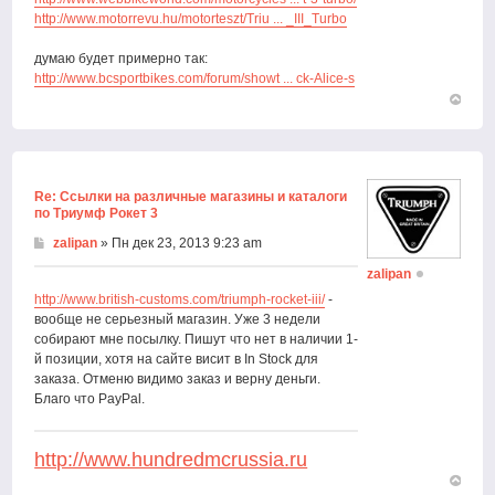
http://www.motorrevu.hu/motorteszt/Triu ... _III_Turbo
думаю будет примерно так:
http://www.bcsportbikes.com/forum/showt ... ck-Alice-s
Вернут
к
началу
Re: Ссылки на различные магазины и каталоги
по Триумф Рокет 3
zalipan
» Пн дек 23, 2013 9:23 am
zalipan
http://www.british-customs.com/triumph-rocket-iii/
-
вообще не серьезный магазин. Уже 3 недели
собирают мне посылку. Пишут что нет в наличии 1-
й позиции, хотя на сайте висит в In Stock для
заказа. Отменю видимо заказ и верну деньги.
Благо что PayPal.
http://www.hundredmcrussia.ru