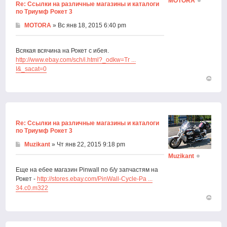
MOTORA
Re: Ссылки на различные магазины и каталоги
по Триумф Рокет 3
MOTORA
» Вс янв 18, 2015 6:40 pm
Всякая всячина на Рокет с ибея.
http://www.ebay.com/sch/i.html?_odkw=Tr ...
I&_sacat=0
Вернут
к
началу
Re: Ссылки на различные магазины и каталоги
по Триумф Рокет 3
Muzikant
» Чт янв 22, 2015 9:18 pm
Muzikant
Еще на ебее магазин Pinwall по б/у запчастям на
Рокет -
http://stores.ebay.com/PinWall-Cycle-Pa ...
34.c0.m322
Вернут
к
началу