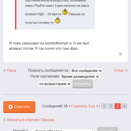
http://www.worldoftriumph.com, оплачивал
через PayPal через 3 дня получил на карту
возврат НДС - 23 фунта
Раньше не
получал почему-то
Я тоже заказывал на worldoftriumph и то же был
возврат потом. Я так понял это такс-фри.
Вернут
к
началу
Пред.
След.
Показать сообщения за:
Поле сортировки
Сообщений: 35 •
Страница
3
из
4
•
1
2
3
4
Ответить
Вернуться в Куплю / Продаю
Перейти: