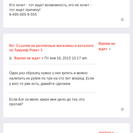
Кто хочет - тот ищет возможность, кто не хочет -
тот ищет причину!
8-495-005-9-555
Вернут
к
началу
Время не
Re: Ссылки на различные магазины и каталоги
ждет
по Триумф Рокет 3
Время не ждет
» Пт янв 16, 2015 10:17 am
Один раз образец нужно у них купить и можно
налепить их рубля по три на сто лет вперед. Если
у кого то уже есть, давайте сделаем.
Если Бог за меня, какое мне дело до тех, кто
против?
Вернут
к
началу