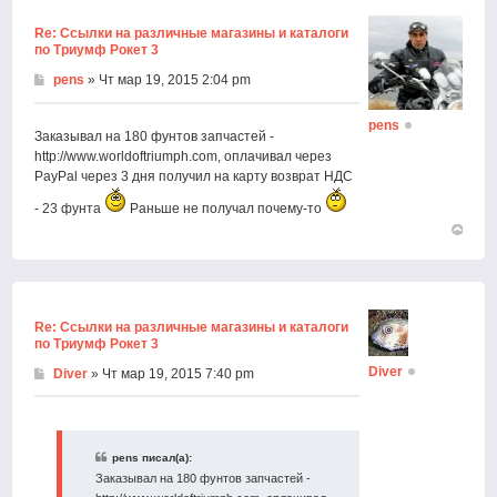
Re: Ссылки на различные магазины и каталоги
по Триумф Рокет 3
pens
» Чт мар 19, 2015 2:04 pm
pens
Заказывал на 180 фунтов запчастей -
http://www.worldoftriumph.com, оплачивал через
PayPal через 3 дня получил на карту возврат НДС
- 23 фунта
Раньше не получал почему-то
Вернут
к
началу
Re: Ссылки на различные магазины и каталоги
по Триумф Рокет 3
Diver
Diver
» Чт мар 19, 2015 7:40 pm
pens писал(а):
Заказывал на 180 фунтов запчастей -