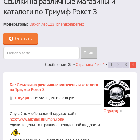
Ссылки на различные магазины и
каталоги по Триумф Рокет 3
Модераторы:
Daxon
,
teo123
,
phenikomperekt
Ответить
Сообщений: 35 •
Страница
4
из
4
•
1
2
3
4
Re: Ссылки на различные магазины и каталоги
по Триумф Рокет 3
Эдуард
» Вт авг 11, 2015 8:08 pm
Эдуард
Случайным образом обнаружил сайт:
http://www.allthingstriumph.com/
Удивили цены - аттракцион невиданной щедрости