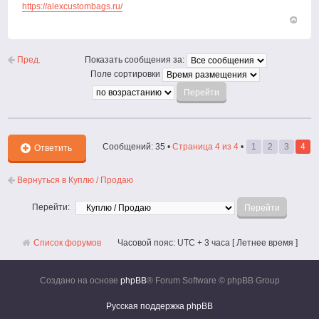
https://alexcustombags.ru/
Вернут
к
началу
Пред.
Показать сообщения за:
Поле сортировки
Сообщений: 35 •
Страница
4
из
4
•
1
2
3
4
Ответить
Вернуться в Куплю / Продаю
Перейти:
Список форумов
Часовой пояс: UTC + 3 часа [ Летнее время ]
Создано на основе
phpBB
® Forum Software © phpBB Group
Русская поддержка phpBB