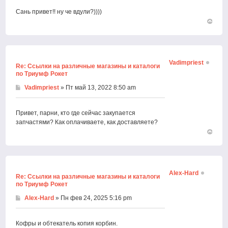
Сань привет!! ну че вдули?))))
Вернут
к
началу
Vadimpriest
Re: Ссылки на различные магазины и каталоги
по Триумф Рокет
Vadimpriest
» Пт май 13, 2022 8:50 am
Привет, парни, кто где сейчас закупается
запчастями? Как оплачиваете, как доставляете?
Вернут
к
началу
Alex-Hard
Re: Ссылки на различные магазины и каталоги
по Триумф Рокет
Alex-Hard
» Пн фев 24, 2025 5:16 pm
Кофры и обтекатель копия корбин.