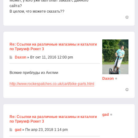
Может, у кого уже был опыт заказа с данного
сайта?
В целом, что можете сказать??
Вернут
к
началу
Re: Ссылки на различные магазины и каталоги
по Триумф Рокет 3
Daxon
» Вт окт 11, 2016 12:00 pm
Всякие приблуды из Англии
Daxon
http://www.rockespatches.co.uk/cart/bike-parts.html
Вернут
к
началу
gad
Re: Ссылки на различные магазины и каталоги
по Триумф Рокет 3
gad
» Пн апр 23, 2018 1:14 pm