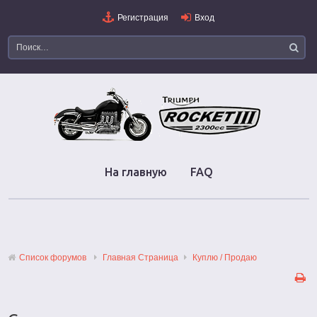
Регистрация
Вход
На главную
FAQ
Список форумов
Главная Страница
Куплю / Продаю