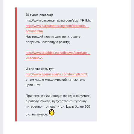
Pasis писал(а):
http://www.carpenterracing.com/sbp_TRIII.htm
http://www.carpenterracing.com/products ...
aphone.htm
Настоящий тюнинг для тех кто хочет
получить настоящую ракету)
http://www.dragbike.com/dbnews/template ...
2&zoneid=5
И кое что есть тут:
http://www.aperaceparts.com/triumph.html
в том числе механический натяжитель
цепи ГРМ.
Приятели из Финляндии сегодня получили
в работу Рокета, будут ставить турбину,
интересно что получится. Цель более 300
сил на колесе.