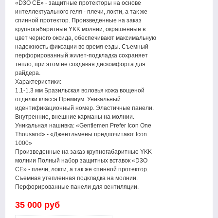
«D3O CE» - защитные протекторы на основе
интеллектуального геля - плечи, локти, а так же
спинной протектор. Произведенные на заказ
крупногабаритные YKK молнии, окрашенные в
цвет черного оксида, обеспечивают максимальную
надежность фиксации во время езды. Съемный
перфорированный жилет-подкладка сохраняет
тепло, при этом не создавая дискомфорта для
райдера.
Характеристики:
1.1-1.3 мм Бразильская воловья кожа вощеной
отделки класса Премиум. Уникальный
идентификационный номер. Эластичные панели.
Внутренние, внешние карманы на молнии.
Уникальная нашивка: «Gentlemen Prefer Icon One
Thousand» - «Джентльмены предпочитают Icon
1000»
Произведенные на заказ крупногабаритные YKK
молнии Полный набор защитных вставок «D3O
CE» - плечи, локти, а так же спинной протектор.
Съемная утепленная подкладка на молнии.
Перфорированные панели для вентиляции.
35 000 руб