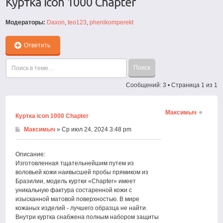
Куртка icon 1000 Chapter
Модераторы:
Daxon
,
teo123
,
phenikomperekt
Ответить
Сообщений: 3 • Страница
1
из
1
Максимыч
Куртка icon 1000 Chapter
Максимыч
» Ср июл 24, 2024 3:48 pm
Описание:
Изготовленная тщательнейшим путем из
воловьей кожи наивысшей пробы прямиком из
Бразилии, модель куртки «Chapter» имеет
уникальную фактура состаренной кожи с
изысканной матовой поверхностью. В мире
кожаных изделий - лучшего образца не найти.
Внутри куртка снабжена полным набором защиты