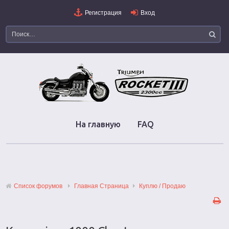
Регистрация
Вход
На главную
FAQ
Список форумов
Главная Страница
Куплю / Продаю